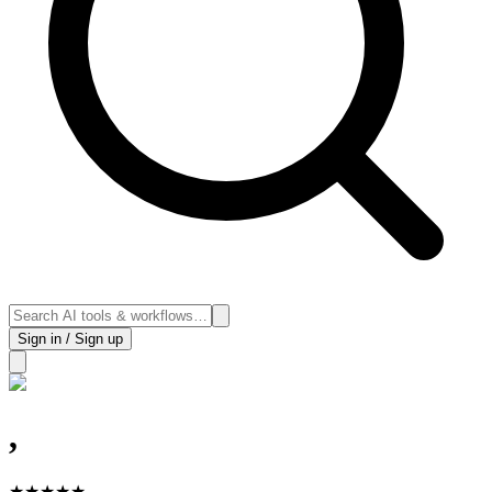
Sign in / Sign up
,
★
★
★
★
★